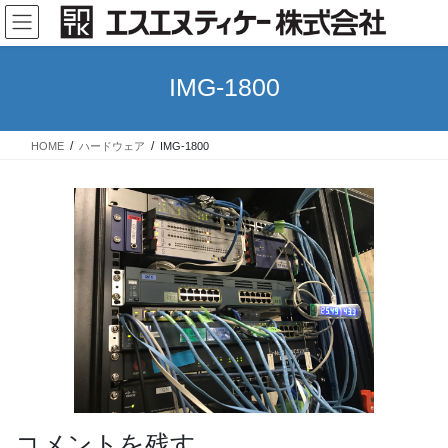
コ
ナ
ン
ビ
テ
ゲ
ン
ー
IMG-1800
ツ
シ
へ
ョ
ス
ン
HOME
ハードウェア
IMG-1800
キ
に
ッ
移
プ
動
コメントを残す