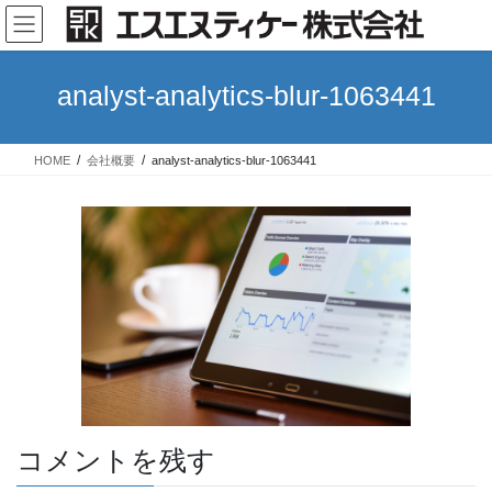
コ
ナ
ン
ビ
テ
ゲ
ン
ー
analyst-analytics-blur-1063441
ツ
シ
へ
ョ
ス
ン
HOME
会社概要
analyst-analytics-blur-1063441
キ
に
ッ
移
プ
動
コメントを残す